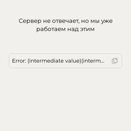
Сервер не отвечает, но мы уже
работаем над этим
Error: (intermediate value)(intermediate value)(intermediate value).replaceAll is not a function